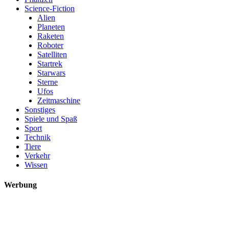
Science-Fiction
Alien
Planeten
Raketen
Roboter
Satelliten
Startrek
Starwars
Sterne
Ufos
Zeitmaschine
Sonstiges
Spiele und Spaß
Sport
Technik
Tiere
Verkehr
Wissen
Werbung