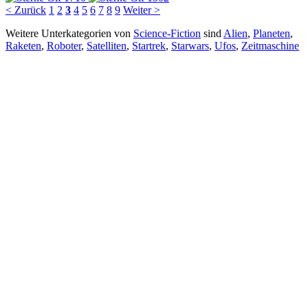
< Zurück
1
2
3
4
5
6
7
8
9
Weiter >
Weitere Unterkategorien von
Science-Fiction
sind
Alien
,
Planeten
,
Raketen
,
Roboter
,
Satelliten
,
Startrek
,
Starwars
,
Ufos
,
Zeitmaschine