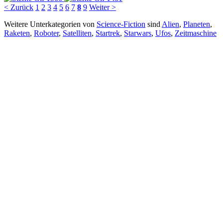
< Zurück
1
2
3
4
5
6
7
8
9
Weiter >
Weitere Unterkategorien von
Science-Fiction
sind
Alien
,
Planeten
,
Raketen
,
Roboter
,
Satelliten
,
Startrek
,
Starwars
,
Ufos
,
Zeitmaschine