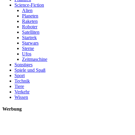
Science-Fiction
Alien
Planeten
Raketen
Roboter
Satelliten
Startrek
Starwars
Sterne
Ufos
Zeitmaschine
Sonstiges
Spiele und Spaß
Sport
Technik
Tiere
Verkehr
Wissen
Werbung